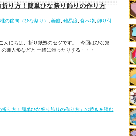
の折り方！簡単ひな祭り飾りの作り方
桃の節句（ひな祭り）
,
菱餅
,
難易度
,
食べ物
,
飾り付
こんにちは、折り紙処のセツです。 今回はひな祭
りの雛人形などと 一緒に飾ったりする・・・
の折り方！簡単ひな祭り飾りの作り方」の続きを読む