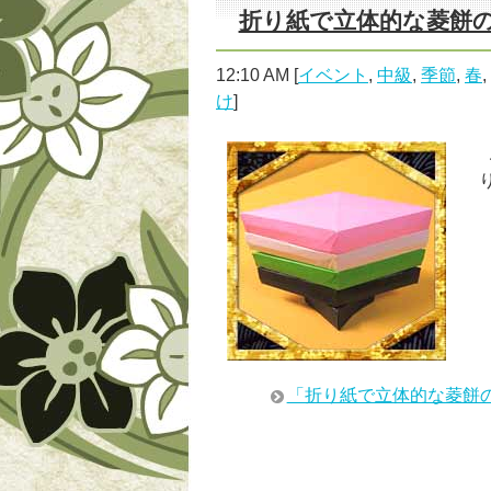
折り紙で立体的な菱餅
12:10 AM
[
イベント
,
中級
,
季節
,
春
,
け
]
「折り紙で立体的な菱餅