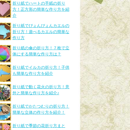
折り紙でハートの手紙の折り
方！正方形の簡単な作り方を紹
介
折り紙でぴょんぴょんカエルの
折り方！遊べるカエルの簡単な
作り方
折り紙の傘の折り方！７枚で立
体にする簡単な作り方は？
折り紙でイルカの折り方！子供
も簡単な作り方を紹介
折り紙で動く花火の折り方！意
外と簡単な作り方を紹介♪
折り紙でかたつむりの折り方！
簡単な立体の作り方を紹介！
折り紙で季節の花折り方まと