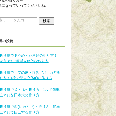
覧になっていってくださいね。
近の投稿
折り紙であやめ・花菖蒲の折り方！
花弁3枚で簡単立体的な作り方
折り紙で干支の亥・猪(いのしし)の折
り方！1枚で簡単立体的な作り方
折り紙で犬・戌の折り方！1枚で簡単
立体的な日本犬の作り方
折り紙で酉(にわとり)の折り方！簡単
立体的で自立する作り方