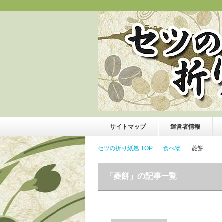
サイトマップ
運営者情報
セツの折り紙処 TOP
食べ物
菱餅
「菱餅」の記事一覧