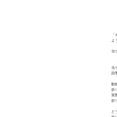
「
よ
当
当
四
動
折
実
折
ど
折