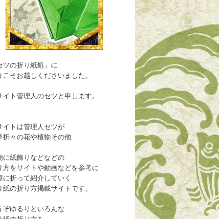
セツの折り紙処」に
うこそお越しくださいました。
サイト管理人のセツと申します。
サイトは管理人セツが
季折々の花や植物その他
物に紙飾りなどなどの
り方をサイトや動画などを参考に
際に折って紹介していく
り紙の折り方掲載サイトです。
うぞゆるりといろんな
り紙の折り方を