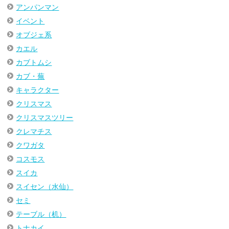
アンパンマン
イベント
オブジェ系
カエル
カブトムシ
カブ・蕪
キャラクター
クリスマス
クリスマスツリー
クレマチス
クワガタ
コスモス
スイカ
スイセン（水仙）
セミ
テーブル（机）
トナカイ