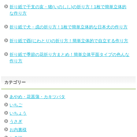
折り紙で干支の亥・猪(いのしし)の折り方！1枚で簡単立体的
な作り方
折り紙で犬・戌の折り方！1枚で簡単立体的な日本犬の作り方
折り紙で酉(にわとり)の折り方！簡単立体的で自立する作り方
折り紙で季節の花折り方まとめ！簡単立体平面タイプの色んな
作り方
カテゴリー
あやめ・花菖蒲・カキツバタ
いちご
いちょう
うさぎ
お内裏様