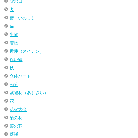
父の日
犬
猪・いのしし
猫
生物
着物
睡蓮（スイレン）
祝い鶴
秋
立体ハート
節分
紫陽花（あじさい）
花
花火大会
菊の花
菜の花
菱餅