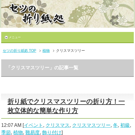
メニュー
セツの折り紙処 TOP
植物
クリスマスツリー
「クリスマスツリー」の記事一覧
折り紙でクリスマスツリーの折り方！一
枚立体的な簡単な作り方
12:07 AM
[
イベント
,
クリスマス
,
クリスマスツリー
,
冬
,
初級
,
季節
,
植物
,
難易度
,
飾り付け
]