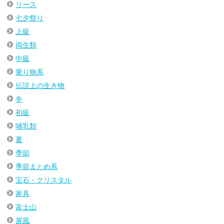
リース
七夕祭り
上級
両生類
中級
乗り物系
伝説上の生き物
冬
初級
哺乳類
夏
季節
季節まとめ系
宝石・クリスタル
家具
富士山
屏風