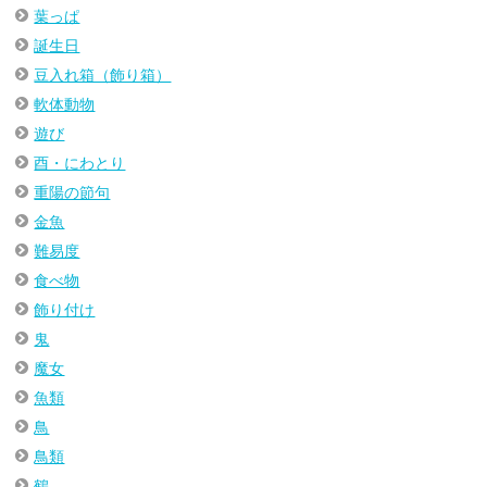
葉っぱ
誕生日
豆入れ箱（飾り箱）
軟体動物
遊び
酉・にわとり
重陽の節句
金魚
難易度
食べ物
飾り付け
鬼
魔女
魚類
鳥
鳥類
鶴