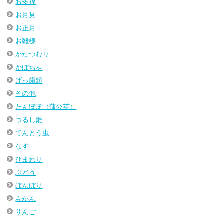
お多福
お月見
お正月
お雛様
かたつむり
かぼちゃ
げっ歯類
その他
たんぽぽ（蒲公英）
つるし雛
てんとう虫
なす
ひまわり
ぶどう
ぼんぼり
みかん
りんご