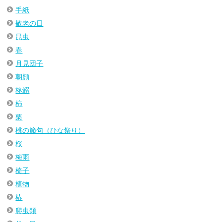
手紙
敬老の日
昆虫
春
月見団子
朝顔
柊鰯
柿
栗
桃の節句（ひな祭り）
桜
梅雨
椅子
植物
椿
爬虫類