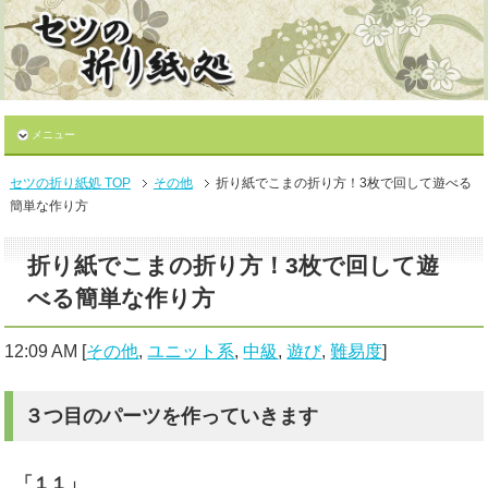
メニュー
セツの折り紙処 TOP
その他
折り紙でこまの折り方！3枚で回して遊べる
簡単な作り方
折り紙でこまの折り方！3枚で回して遊
べる簡単な作り方
12:09 AM
[
その他
,
ユニット系
,
中級
,
遊び
,
難易度
]
３つ目のパーツを作っていきます
「１１」