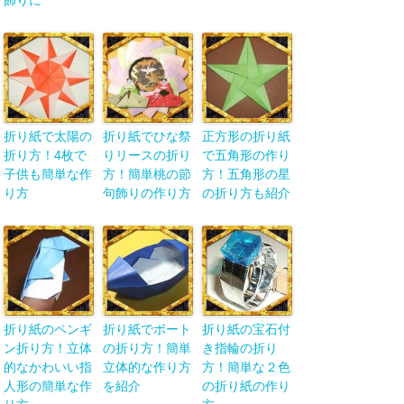
飾りに
折り紙で太陽の
折り紙でひな祭
正方形の折り紙
折り方！4枚で
りリースの折り
で五角形の作り
子供も簡単な作
方！簡単桃の節
方！五角形の星
り方
句飾りの作り方
の折り方も紹介
折り紙のペンギ
折り紙でボート
折り紙の宝石付
ン折り方！立体
の折り方！簡単
き指輪の折り
的なかわいい指
立体的な作り方
方！簡単な２色
人形の簡単な作
を紹介
の折り紙の作り