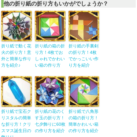
他の折り紙の折り方もいかがでしょうか？
折り紙で動く花
折り紙の箱の折
折り紙の手裏剣
火の折り方！意
り方！4枚でお
の折り方！4枚
外と簡単な作り
しゃれでかわい
でかっこいい作
方を紹介♪
い箱の作り方
り方を紹介
折り紙で宝石ク
折り紙の花のく
折り紙で八角形
リスタルの簡単
す玉の折り方！
の箱の折り方！
な折り方！クリ
七夕飾りに60枚
簡単かわいい箱
スマス誕生日の
の作り方を紹介
の作り方を紹介