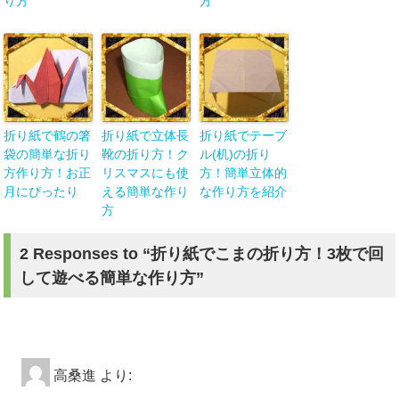
り方
方
折り紙で鶴の箸
折り紙で立体長
折り紙でテーブ
袋の簡単な折り
靴の折り方！ク
ル(机)の折り
方作り方！お正
リスマスにも使
方！簡単立体的
月にぴったり
える簡単な作り
な作り方を紹介
方
2 Responses to “折り紙でこまの折り方！3枚で回
して遊べる簡単な作り方”
高桑進
より: