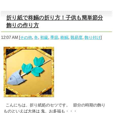
折り紙で柊鰯の折り方！子供も簡単節分
飾りの作り方
12:07 AM
[
その他
,
冬
,
初級
,
季節
,
柊鰯
,
難易度
,
飾り付け
]
こんにちは、折り紙処のセツです。 節分の時期の飾り
ものといえば大体は 鬼、お多福も・・・