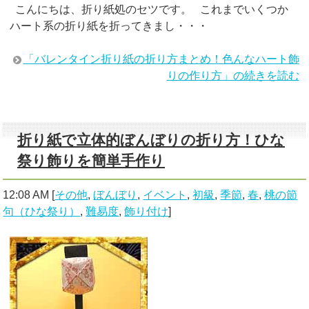
こんにちは、折り紙処のセツです。 これまでいくつか
ハート系の折り紙を折ってきまし・・・
「バレンタイン折り紙の折り方まとめ！色んなハート飾
りの作り方」の続きを読む
折り紙で立体的ぼんぼりの折り方！ひな
祭り飾りを簡単手作り
12:08 AM
[
その他
,
ぼんぼり
,
イベント
,
初級
,
季節
,
春
,
桃の節
句（ひな祭り）
,
難易度
,
飾り付け
]