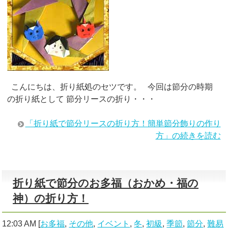
こんにちは、折り紙処のセツです。 今回は節分の時期
の折り紙として 節分リースの折り・・・
「折り紙で節分リースの折り方！簡単節分飾りの作り
方」の続きを読む
折り紙で節分のお多福（おかめ・福の
神）の折り方！
12:03 AM
[
お多福
,
その他
,
イベント
,
冬
,
初級
,
季節
,
節分
,
難易