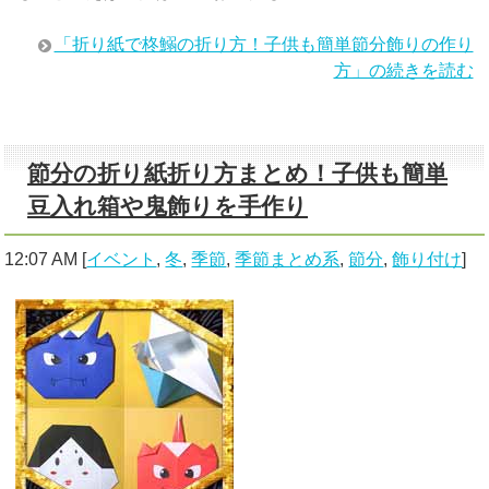
「折り紙で柊鰯の折り方！子供も簡単節分飾りの作り
方」の続きを読む
節分の折り紙折り方まとめ！子供も簡単
豆入れ箱や鬼飾りを手作り
12:07 AM
[
イベント
,
冬
,
季節
,
季節まとめ系
,
節分
,
飾り付け
]