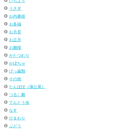
いちょう
うさぎ
お内裏様
お多福
お月見
お正月
お雛様
かたつむり
かぼちゃ
げっ歯類
その他
たんぽぽ（蒲公英）
つるし雛
てんとう虫
なす
ひまわり
ぶどう