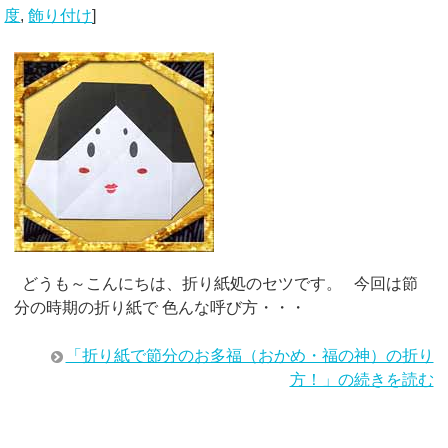
度
,
飾り付け
]
どうも～こんにちは、折り紙処のセツです。 今回は節
分の時期の折り紙で 色んな呼び方・・・
「折り紙で節分のお多福（おかめ・福の神）の折り
方！」の続きを読む