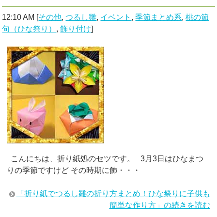
12:10 AM
[
その他
,
つるし雛
,
イベント
,
季節まとめ系
,
桃の節
句（ひな祭り）
,
飾り付け
]
こんにちは、折り紙処のセツです。 3月3日はひなまつ
りの季節ですけど その時期に飾・・・
「折り紙でつるし雛の折り方まとめ！ひな祭りに子供も
簡単な作り方」の続きを読む