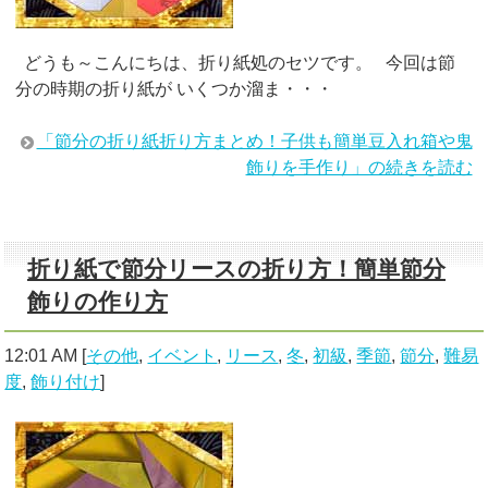
どうも～こんにちは、折り紙処のセツです。 今回は節
分の時期の折り紙が いくつか溜ま・・・
「節分の折り紙折り方まとめ！子供も簡単豆入れ箱や鬼
飾りを手作り」の続きを読む
折り紙で節分リースの折り方！簡単節分
飾りの作り方
12:01 AM
[
その他
,
イベント
,
リース
,
冬
,
初級
,
季節
,
節分
,
難易
度
,
飾り付け
]