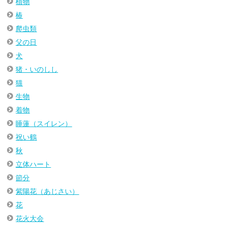
植物
椿
爬虫類
父の日
犬
猪・いのしし
猫
生物
着物
睡蓮（スイレン）
祝い鶴
秋
立体ハート
節分
紫陽花（あじさい）
花
花火大会