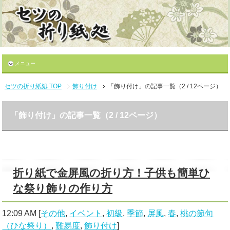
メニュー
セツの折り紙処 TOP
飾り付け
「飾り付け」の記事一覧（2 / 12ページ）
「飾り付け」の記事一覧（2 / 12ページ）
折り紙で金屏風の折り方！子供も簡単ひ
な祭り飾りの作り方
12:09 AM
[
その他
,
イベント
,
初級
,
季節
,
屏風
,
春
,
桃の節句
（ひな祭り）
,
難易度
,
飾り付け
]