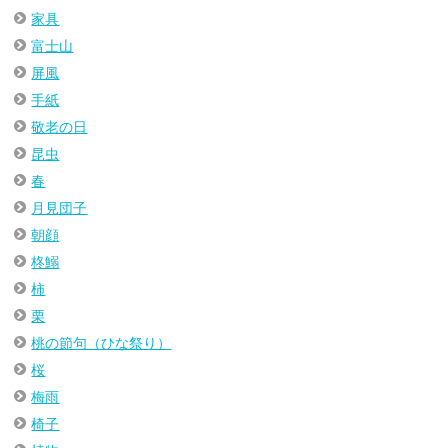
家具
富士山
屏風
手紙
敬老の日
昆虫
春
月見団子
朝顔
柊鰯
柿
栗
桃の節句（ひな祭り）
桜
梅雨
椅子