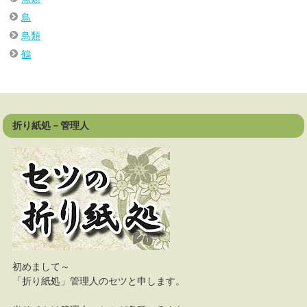
鳥
鳥類
鶴
折り紙処－管理人
初めまして～
「折り紙処」管理人のセツと申します。