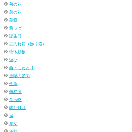
菊の花
菜の花
菱餅
葉っぱ
誕生日
豆入れ箱（飾り箱）
軟体動物
遊び
酉・にわとり
重陽の節句
金魚
難易度
食べ物
飾り付け
鬼
魔女
魚類