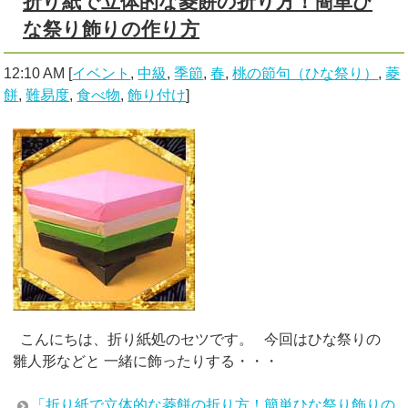
折り紙で立体的な菱餅の折り方！簡単ひ
な祭り飾りの作り方
12:10 AM
[
イベント
,
中級
,
季節
,
春
,
桃の節句（ひな祭り）
,
菱
餅
,
難易度
,
食べ物
,
飾り付け
]
こんにちは、折り紙処のセツです。 今回はひな祭りの
雛人形などと 一緒に飾ったりする・・・
「折り紙で立体的な菱餅の折り方！簡単ひな祭り飾りの