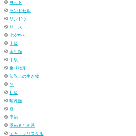
ヨット
ランドセル
リンドウ
リース
七夕祭り
上級
両生類
中級
乗り物系
伝説上の生き物
冬
初級
哺乳類
夏
季節
季節まとめ系
宝石・クリスタル