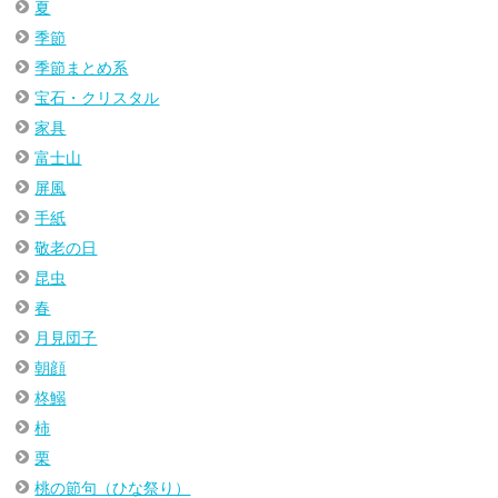
夏
季節
季節まとめ系
宝石・クリスタル
家具
富士山
屏風
手紙
敬老の日
昆虫
春
月見団子
朝顔
柊鰯
柿
栗
桃の節句（ひな祭り）