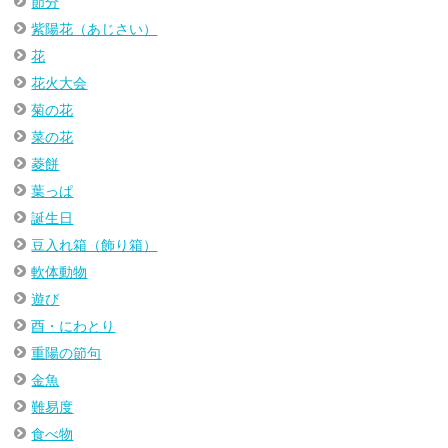
節分
紫陽花（あじさい）
花
花火大会
菊の花
菜の花
菱餅
葉っぱ
誕生日
豆入れ箱（飾り箱）
軟体動物
遊び
酉・にわとり
重陽の節句
金魚
難易度
食べ物