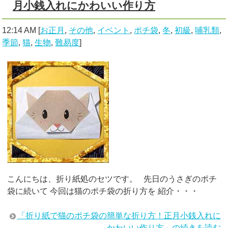
月小銭入れにかわいい作り方
12:14 AM
[
お正月
,
その他
,
イベント
,
ポチ袋
,
冬
,
初級
,
哺乳類
,
季節
,
猫
,
生物
,
難易度
]
こんにちは、折り紙処のセツです。 先日のうさぎのポチ
袋に続いて 今回は猫のポチ袋の折り方を 紹介・・・
「折り紙で猫のポチ袋の簡単な折り方！正月小銭入れに
かわいい作り方」の続きを読む