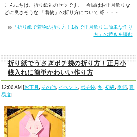
こんにちは、折り紙処のセツです。 今回はお正月飾りな
どに良さそうな 「着物」の折り方について 紹・・・
「折り紙で着物の折り方！1枚で正月飾りに簡単な作り
方」の続きを読む
折り紙でうさぎポチ袋の折り方！正月小
銭入れに簡単かわいい作り方
12:06 AM
[
お正月
,
その他
,
イベント
,
ポチ袋
,
冬
,
初級
,
季節
,
難
易度
]