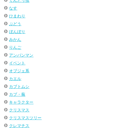
てんとう虫
なす
ひまわり
ぶどう
ぼんぼり
みかん
りんご
アンパンマン
イベント
オブジェ系
カエル
カブトムシ
カブ・蕪
キャラクター
クリスマス
クリスマスツリー
クレマチス