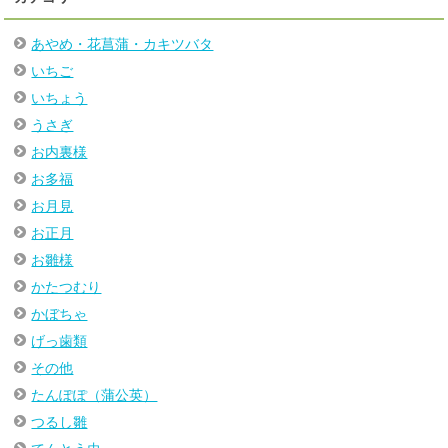
あやめ・花菖蒲・カキツバタ
いちご
いちょう
うさぎ
お内裏様
お多福
お月見
お正月
お雛様
かたつむり
かぼちゃ
げっ歯類
その他
たんぽぽ（蒲公英）
つるし雛