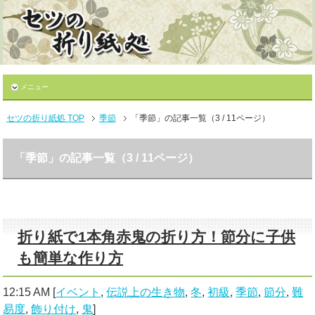
メニュー
セツの折り紙処 TOP
季節
「季節」の記事一覧（3 / 11ページ）
「季節」の記事一覧（3 / 11ページ）
折り紙で1本角赤鬼の折り方！節分に子供
も簡単な作り方
12:15 AM
[
イベント
,
伝説上の生き物
,
冬
,
初級
,
季節
,
節分
,
難
易度
,
飾り付け
,
鬼
]