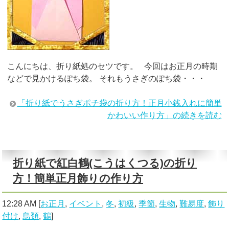
こんにちは、折り紙処のセツです。 今回はお正月の時期
などで見かけるぽち袋。 それもうさぎのぽち袋・・・
「折り紙でうさぎポチ袋の折り方！正月小銭入れに簡単
かわいい作り方」の続きを読む
折り紙で紅白鶴(こうはくつる)の折り
方！簡単正月飾りの作り方
12:28 AM
[
お正月
,
イベント
,
冬
,
初級
,
季節
,
生物
,
難易度
,
飾り
付け
,
鳥類
,
鶴
]