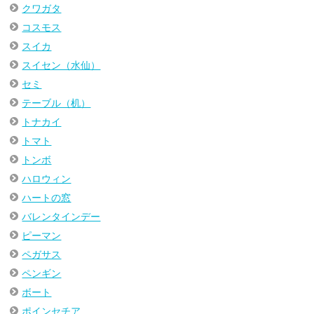
クワガタ
コスモス
スイカ
スイセン（水仙）
セミ
テーブル（机）
トナカイ
トマト
トンボ
ハロウィン
ハートの窓
バレンタインデー
ピーマン
ペガサス
ペンギン
ボート
ポインセチア