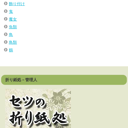
飾り付け
鬼
魔女
魚類
鳥
鳥類
鶴
折り紙処－管理人