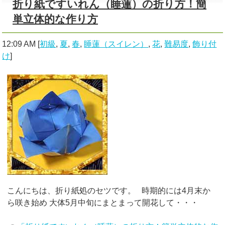
折り紙ですいれん（睡蓮）の折り方！簡
単立体的な作り方
12:09 AM
[
初級
,
夏
,
春
,
睡蓮（スイレン）
,
花
,
難易度
,
飾り付
け
]
こんにちは、折り紙処のセツです。 時期的には4月末か
ら咲き始め 大体5月中旬にまとまって開花して・・・