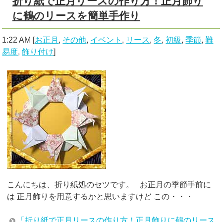
折り紙で正月リースの作り方！正月飾り
に鶴のリースを簡単手作り
1:22 AM
[
お正月
,
その他
,
イベント
,
リース
,
冬
,
初級
,
季節
,
難
易度
,
飾り付け
]
こんにちは、折り紙処のセツです。 お正月の季節手前に
は 正月飾りを用意するかと思いますけど この・・・
「折り紙で正月リースの作り方！正月飾りに鶴のリース