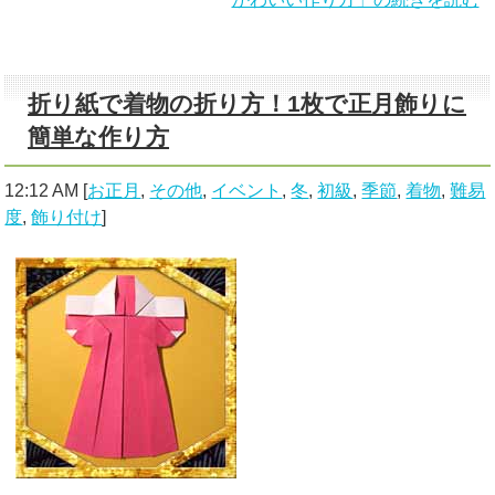
折り紙で着物の折り方！1枚で正月飾りに
簡単な作り方
12:12 AM
[
お正月
,
その他
,
イベント
,
冬
,
初級
,
季節
,
着物
,
難易
度
,
飾り付け
]