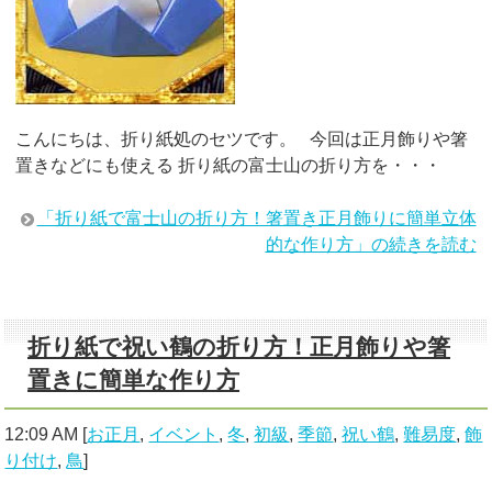
こんにちは、折り紙処のセツです。 今回は正月飾りや箸
置きなどにも使える 折り紙の富士山の折り方を・・・
「折り紙で富士山の折り方！箸置き正月飾りに簡単立体
的な作り方」の続きを読む
折り紙で祝い鶴の折り方！正月飾りや箸
置きに簡単な作り方
12:09 AM
[
お正月
,
イベント
,
冬
,
初級
,
季節
,
祝い鶴
,
難易度
,
飾
り付け
,
鳥
]