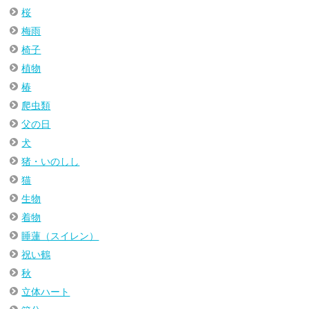
桜
梅雨
椅子
植物
椿
爬虫類
父の日
犬
猪・いのしし
猫
生物
着物
睡蓮（スイレン）
祝い鶴
秋
立体ハート