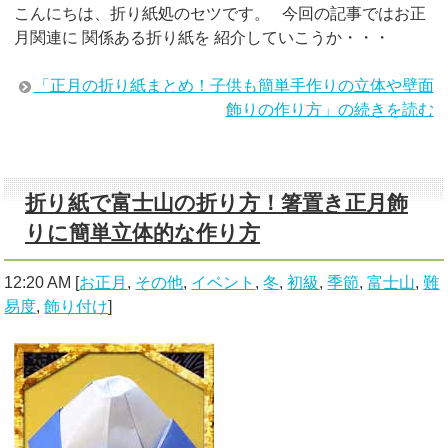
こんにちは、折り紙処のセツです。 今回の記事ではお正
月関連に 関係ある折り紙を 紹介していこうか・・・
「正月の折り紙まとめ！子供も簡単手作りの立体や壁面
飾りの作り方」の続きを読む
折り紙で富士山の折り方！箸置き正月飾
りに簡単立体的な作り方
12:20 AM
[
お正月
,
その他
,
イベント
,
冬
,
初級
,
季節
,
富士山
,
難
易度
,
飾り付け
]