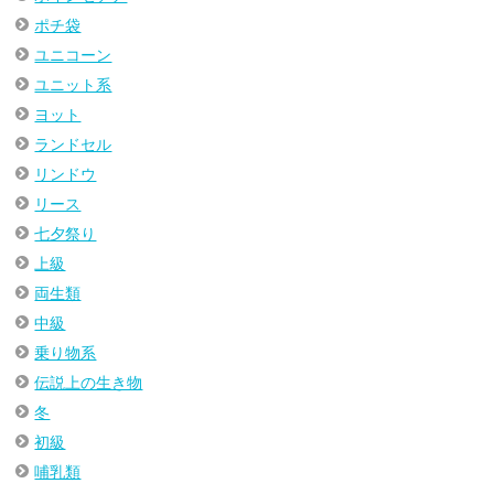
ポチ袋
ユニコーン
ユニット系
ヨット
ランドセル
リンドウ
リース
七夕祭り
上級
両生類
中級
乗り物系
伝説上の生き物
冬
初級
哺乳類