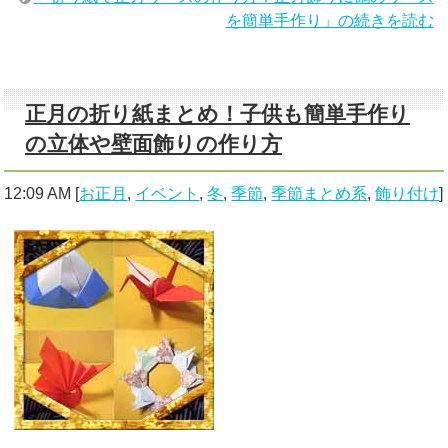
を簡単手作り」の続きを読む
正月の折り紙まとめ！子供も簡単手作り
の立体や壁面飾りの作り方
12:09 AM
[
お正月
,
イベント
,
冬
,
季節
,
季節まとめ系
,
飾り付け
]